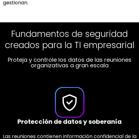
gestionan.
Privacidad y seguridad de la IA
Fundamentos de seguridad
Controles de seguridad
creados para la TI empresarial
creadas para la gobernanza
diseñados para la TI y el
cumplimiento normativo
Proteja y controle los datos de las reuniones
IA organizacional diseñada para entornos
organizativas a gran escala
regulados
Controle el acceso, la visibilidad y la supervisión
con confianza
Controles de privacidad y seguridad del
Protección de datos y soberanía
proveedor de IA
Autenticación empresarial y control de
Las reuniones contienen información confidencial de la