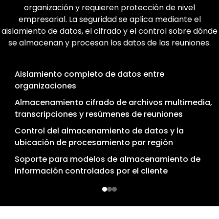
acceso
Solo se procesan las reuniones seleccionadas
organización y requieren protección de nivel
explícitamente por los usuarios, con controles de
empresarial. La seguridad se aplica mediante el
El acceso al contenido de las reuniones se controla
aislamiento de datos, el cifrado y el control sobre dónde
privacidad diseñados para cumplir con los requisitos
mediante autenticación empresarial y permisos
normativos. El procesamiento de IA se realiza utilizando
se almacenan y procesan los datos de las reuniones.
basados en roles, y se mantienen registros auditables de
plataformas de IA de nivel empresarial con opciones de
todas las acciones administrativas y de acceso.
implementación regional.
Aislamiento completo de datos entre
organizaciones
Integración de autenticación empresarial con
Solo se accede a las reuniones con invitación
Almacenamiento cifrado de archivos multimedia,
inicio de sesión único (SSO)
explícita
transcripciones y resúmenes de reuniones
Control de acceso detallado basado en roles
Controles de privacidad alineados con
Control del almacenamiento de datos y la
(RBAC)
regulaciones como GDPR y CCPA
ubicación de procesamiento por región
Registros de auditoría detallados para acceso y
Control organizacional sobre las políticas de
Soporte para modelos de almacenamiento de
acciones
retención de datos
información controlados por el cliente
Controles administrativos para gestionar el
Procesamiento de IA basado en plataformas de IA
acceso al contenido de las reuniones
empresariales con implementación regional