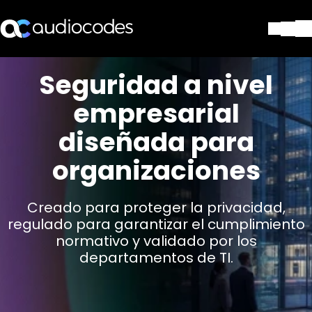
Soluciones
Seguridad a nivel
Productos y Aplicaciones
empresarial
Partners
Servicios y Soporte Técnico
diseñada para
Empresa
organizaciones
Blog
Biblioteca
Contáctenos
Creado para proteger la privacidad,
Stay in the loop
regulado para garantizar el cumplimiento
normativo y validado por los
departamentos de TI.
SUSCRÍBASE A NUESTRO BOLETÍN D