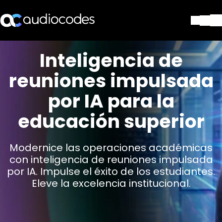
Soluciones
Inteligencia de
Productos y Aplicaciones
reuniones impulsada
Partners
Servicios y Soporte Técnico
por IA para la
Empresa
educación superior
Blog
Biblioteca
Contáctenos
Modernice las operaciones académicas
Stay in the loop
con inteligencia de reuniones impulsada
por IA. Impulse el éxito de los estudiantes.
Eleve la excelencia institucional.
SUSCRÍBASE A NUESTRO BOLETÍN D