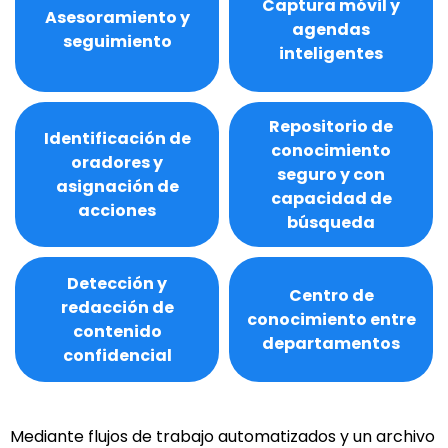
Captura móvil y
Asesoramiento y
agendas
seguimiento
inteligentes
Repositorio de
Identificación de
conocimiento
oradores y
seguro y con
asignación de
capacidad de
acciones
búsqueda
Detección y
Centro de
redacción de
conocimiento entre
contenido
departamentos
confidencial
Mediante flujos de trabajo automatizados y un archivo