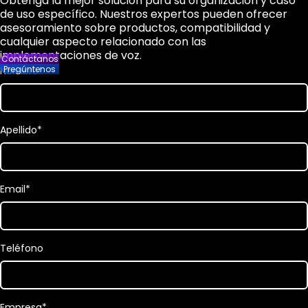
Obtenga la mejor solución para su organización y caso
de uso específico. Nuestros expertos pueden ofrecer
asesoramiento sobre productos, compatibilidad y
cualquier aspecto relacionado con las
implementaciones de voz.
Contáctanos
Pregúntenos
Nombre
*
Apellido
*
Email
*
Teléfono
Empresa
*