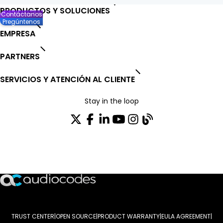
PRODUCTOS Y SOLUCIONES
Contáctanos
Pregúntenos
EMPRESA
PARTNERS
SERVICIOS Y ATENCIÓN AL CLIENTE
Stay in the loop
SUSCRÍBASE A NUESTRO BOLETÍN DE NOTICIAS
TRUST CENTER
OPEN SOURCE
PRODUCT WARRANTY
EULA AGREEMENT