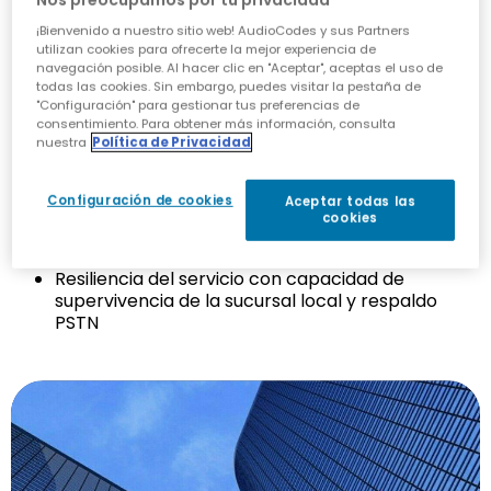
¡Bienvenido a nuestro sitio web! AudioCodes y sus Partners
utilizan cookies para ofrecerte la mejor experiencia de
navegación posible. Al hacer clic en "Aceptar", aceptas el uso de
todas las cookies. Sin embargo, puedes visitar la pestaña de
Features
"Configuración" para gestionar tus preferencias de
consentimiento. Para obtener más información, consulta
nuestra
Política de Privacidad
Admite hasta 64 tramos E1/T1 y 5000
sesiones SBC simultáneas
Configuración de cookies
Aceptar todas las
Sólida defensa perimetral contra ataques
cookies
cibernéticos, DoS y DDoS, así como contra
interceptaciones, estafas y robo de servicios
Resiliencia del servicio con capacidad de
supervivencia de la sucursal local y respaldo
PSTN