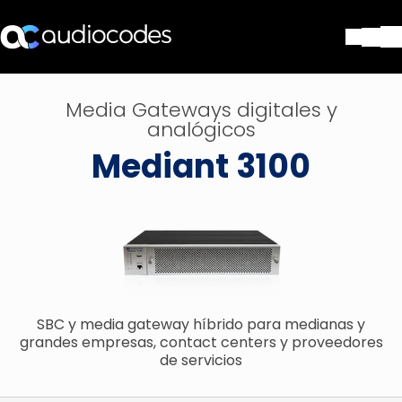
Soluciones
Media Gateways digitales y
Productos y Aplicaciones
analógicos
Partners
Mediant 3100
Servicios y Soporte Técnico
Empresa
Blog
Biblioteca
Contáctenos
Stay in the loop
SBC y media gateway híbrido para medianas y
grandes empresas, contact centers y proveedores
SUSCRÍBASE A NUESTRO BOLETÍN D
de servicios