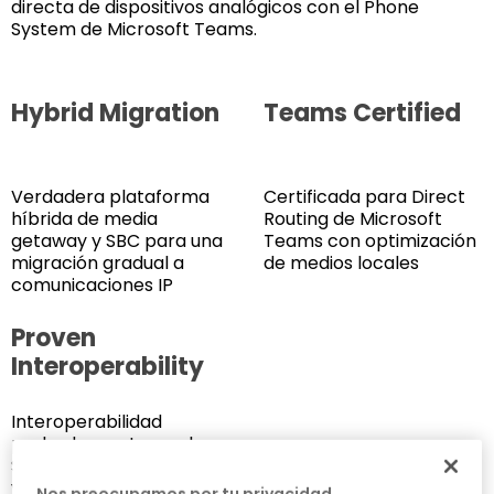
directa de dispositivos analógicos con el Phone
System de Microsoft Teams.
Hybrid Migration
Teams Certified
Verdadera plataforma
Certificada para Direct
híbrida de media
Routing de Microsoft
getaway y SBC para una
Teams con optimización
migración gradual a
de medios locales
comunicaciones IP
Proven
Interoperability
Interoperabilidad
probada con troncales
SIP, plataformas UC, PBX
y servicios IP en la nube
Nos preocupamos por tu privacidad