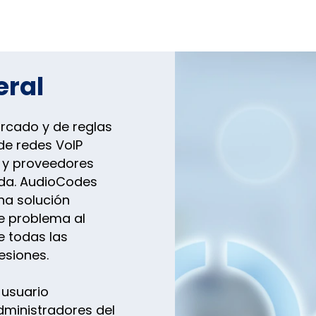
eral
arcado y de reglas
de redes VoIP
s y proveedores
da. AudioCodes
na solución
e problema al
de todas las
esiones.
 usuario
administradores del