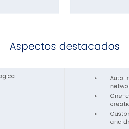
Aspectos destacados
ógica
Auto-r
netwo
One-cl
creati
Custom
and dr