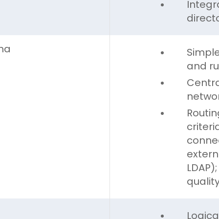
Integr
direct
ha
Simple
and ru
Centr
networ
Routin
criter
connec
extern
LDAP);
qualit
Logica