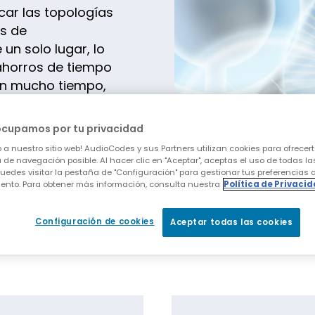
car las topologías
as de
un solo lugar, lo
ahorros de tiempo
ren mucho tiempo,
nexión de
a nueva sucursal o
ocupamos por tu privacidad
ada de usuarios
 a nuestro sitio web! AudioCodes y sus Partners utilizan cookies para ofrecert
on sencillez y
 de navegación posible. Al hacer clic en "Aceptar", aceptas el uso de todas la
uedes visitar la pestaña de "Configuración" para gestionar tus preferencias 
ento. Para obtener más información, consulta nuestra
Política de Privaci
Configuración de cookies
Aceptar todas las cookies