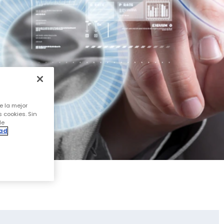
e la mejor
s cookies. Sin
de
dad