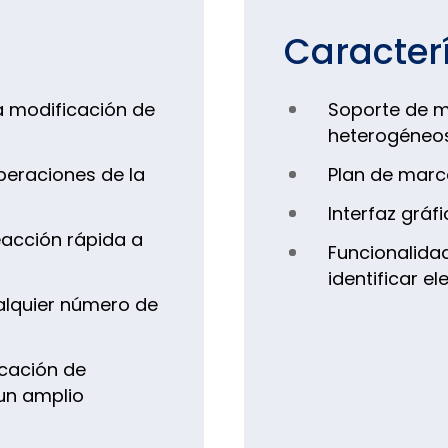
Caracterí
a modificación de
Soporte de m
heterogéneo
peraciones de la
Plan de marca
Interfaz gráf
eacción rápida a
Funcionalida
identificar 
alquier número de
icación de
un amplio