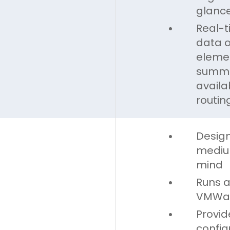
glanc
Real-
data o
elemen
summa
availab
routin
Design
medium
mind
Runs a
VMWa
Provide
config