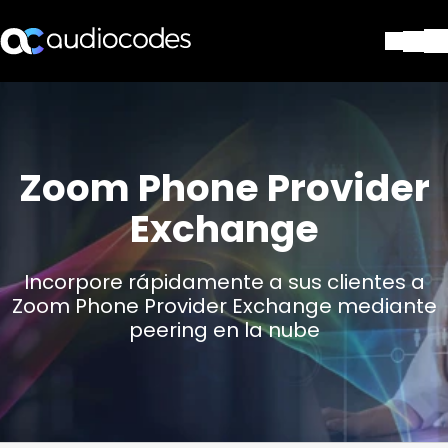
Soluciones
Productos y Aplicaciones
Partners
Zoom Phone Provider
Servicios y Soporte Técnico
Empresa
Exchange
Blog
Biblioteca
Incorpore rápidamente a sus clientes a
Contáctenos
Zoom Phone Provider Exchange mediante
Stay in the loop
peering en la nube
SUSCRÍBASE A NUESTRO BOLETÍN D