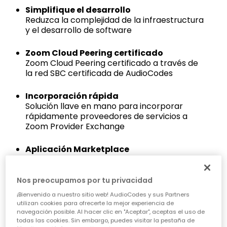
Simplifique el desarrollo
Reduzca la complejidad de la infraestructura
y el desarrollo de software
Zoom Cloud Peering certificado
Zoom Cloud Peering certificado a través de
la red SBC certificada de AudioCodes
Incorporación rápida
Solución llave en mano para incorporar
rápidamente proveedores de servicios a
Zoom Provider Exchange
Aplicación Marketplace
Aplicación Zoom Marketplace de marca
blanca para proveedores de servicios
Nos preocupamos por tu privacidad
Fácil gestión de clientes finales
¡Bienvenido a nuestro sitio web! AudioCodes y sus Partners
Portal de autoservicio para
utilizan cookies para ofrecerte la mejor experiencia de
aprovisionamiento de clientes finales y
navegación posible. Al hacer clic en "Aceptar", aceptas el uso de
todas las cookies. Sin embargo, puedes visitar la pestaña de
números