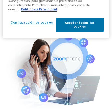
"Configuración" para gestionar tus preferencias de
consentimiento. Para obtener más información, consulta
NOC 24/7
nuestra
Política de Privacidad
Potentes capacidades de gestión y análisis
del día a día
Configuración de cookies
Aceptar todas las
cookies