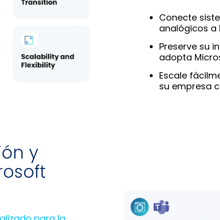
Conecte siste
analógicos a
Preserve su i
adopta Micro
Escale fácil
su empresa c
ión y
rosoft
alizado para la