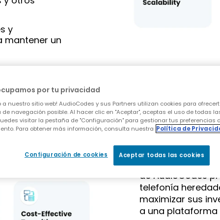
 y otros
s y
a mantener un
ocupamos por tu privacidad
 a nuestro sitio web! AudioCodes y sus Partners utilizan cookies para ofrecert
Media Ga
 de navegación posible. Al hacer clic en "Aceptar", aceptas el uso de todas la
uedes visitar la pestaña de "Configuración" para gestionar tus preferencias 
Gateways
ento. Para obtener más información, consulta nuestra
Política de Privaci
Configuración de cookies
Aceptar todas las cookies
Las
puertas de en
de AudioCodes pro
telefonía heredad
maximizar sus inve
a una plataforma