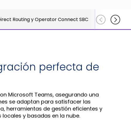
Adlersberg,
Adlersberg, CEO
AudioCodes
CEO
Read More
partners
Read More
irect Routing y Operator Connect SBC
Productos de
and
customers
Sign Up
For A
Training
gración perfecta de
 con Microsoft Teams, asegurando una
nes se adaptan para satisfacer las
, herramientas de gestión eficientes y
 locales y basadas en la nube.