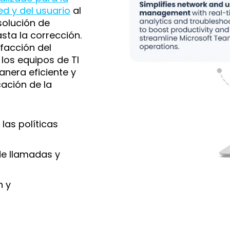
ed y del usuario
al
solución de
sta la corrección.
facción del
los equipos de TI
nera eficiente y
ación de la
las políticas
de llamadas y
n y