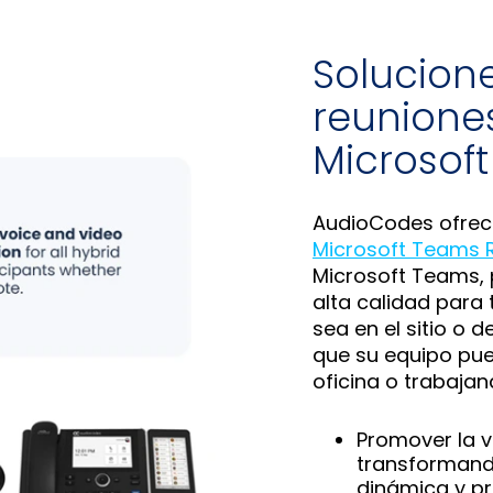
Solucion
reuniones
Microsof
AudioCodes ofre
Microsoft Teams R
Microsoft Teams,
alta calidad para 
sea en el sitio o
que su equipo pue
oficina o trabaja
Promover la v
transformando
dinámica y pr