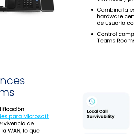
Combina la ex
hardware cert
de usuario co
Control compl
Teams Rooms a
ances
ams
ificación
des para Microsoft
ervivencia de
 la WAN, lo que