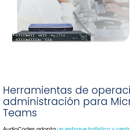
Herramientas de operac
administración para Mic
Teams
AudioCodes adopta
un enfoque holístico y centr