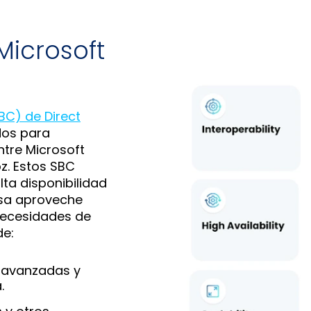
Microsoft
BC) de Direct
dos para
ntre Microsoft
z. Estos SBC
lta disponibilidad
esa aproveche
necesidades de
de:
d avanzadas y
.