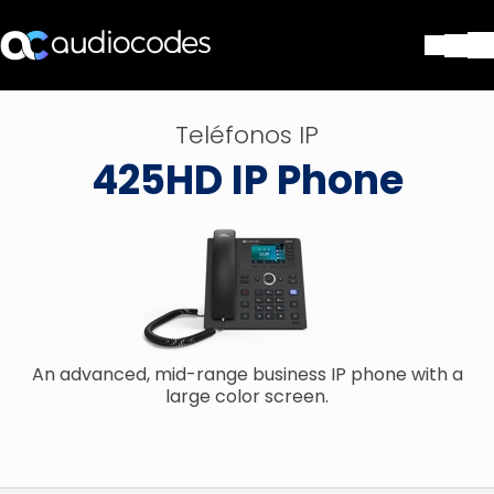
Soluciones
Teléfonos IP
Productos y Aplicaciones
425HD IP Phone
Partners
Servicios y Soporte Técnico
Empresa
Blog
Biblioteca
Contáctenos
Stay in the loop
An advanced, mid-range business IP phone with a
large color screen.
SUSCRÍBASE A NUESTRO BOLETÍN D