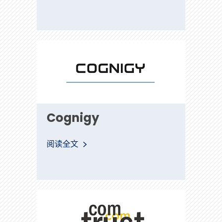
Cognigy
Cognigy
阅读全文
Comtrust