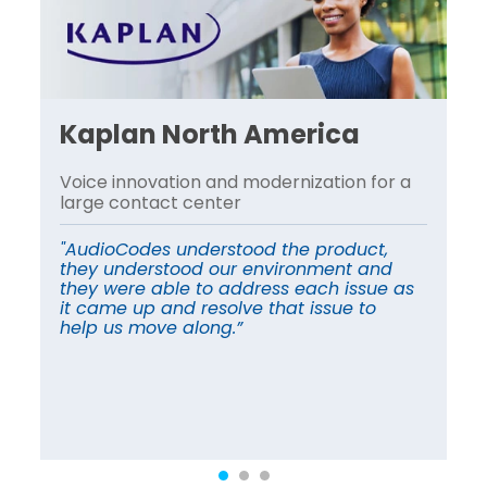
Kaplan North America
Voice innovation and modernization for a
为
s
large contact center
的
"AudioCodes understood the product,
“
they understood our environment and
音
they were able to address each issue as
们
it came up and resolve that issue to
无
help us move along.”