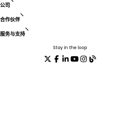
公司
合作伙伴
服务与支持
Stay in the loop
加入我们的分发列表
TRUST CENTER
OPEN SOURCE
PRODUCT WARRANTY
EULA AGREEMENT
PRIVACY POLICY
TERMS OF USE
CODE OF ETHICS
© 2003-2026 AudioCodes Limited. All rights reserved. Trademarks