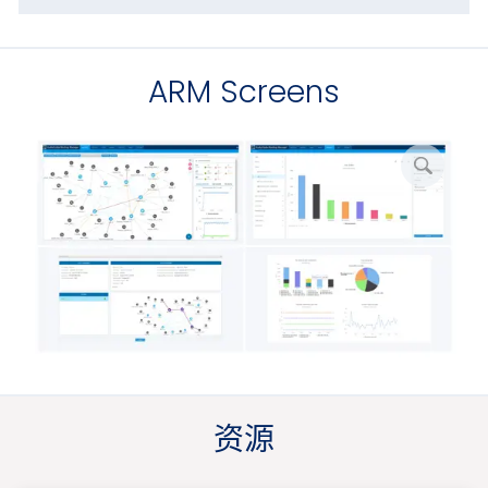
ARM Screens
放
大
图
片
资源