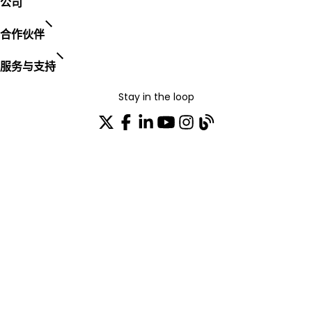
公司
合作伙伴
服务与支持
Stay in the loop
加入我们的分发列表
TRUST CENTER
OPEN SOURCE
PRODUCT WARRANTY
EULA AGREEMENT
PRIVACY POLICY
TERMS OF USE
CODE OF ETHICS
© 2003-2026 AudioCodes Limited. All rights reserved. Trademarks
and SEC Notice of AudioCodes Limited.