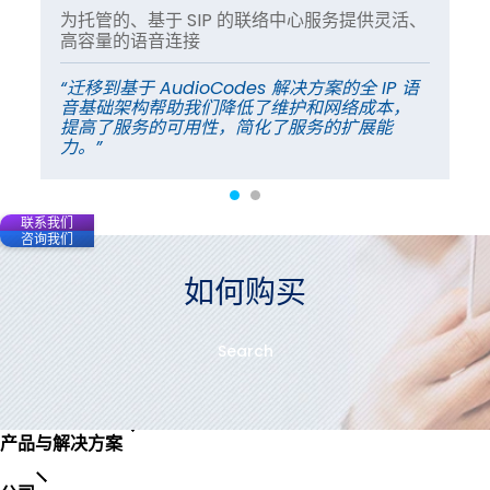
g 进
为托管的、基于 SIP 的联络中心服务提供灵活、
使用
高容量的语音连接
行
“迁移到基于 AudioCodes 解决方案的全 IP 语
“S
我
音基础架构帮助我们降低了维护和网络成本，
我
会
提高了服务的可用性，简化了服务的扩展能
们
力。”
非
联系我们
咨询我们
如何购买
Search
产品与解决方案