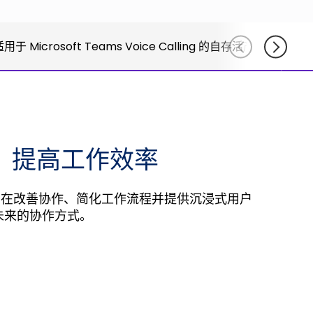
else."
Shabtai
用于 Microsoft Teams Voice Calling 的自存活产品
Adlersber
CEO
Read More
话机，提高工作效率
设备旨在改善协作、简化工作流程并提供沉浸式用户
验未来的协作方式。