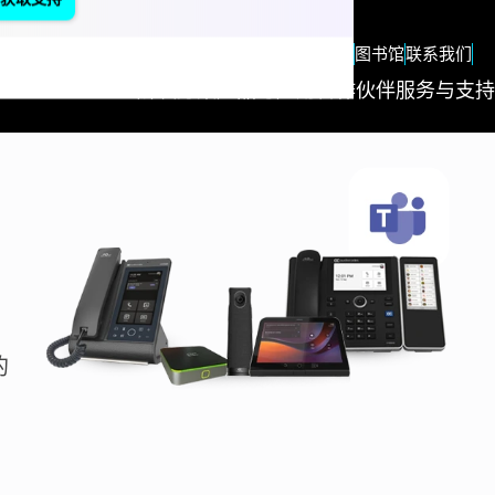
zh
Blog
图书馆
联系我们
解决方案
产品与应用
合作伙伴
服务与支持
Succes
Stories
"We
measure o
success
的
based on
the succes
of our
customers
Nothing