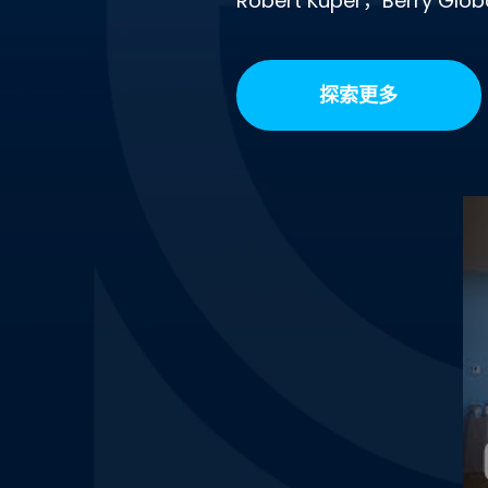
Robert Kuper，Berry G
探索更多