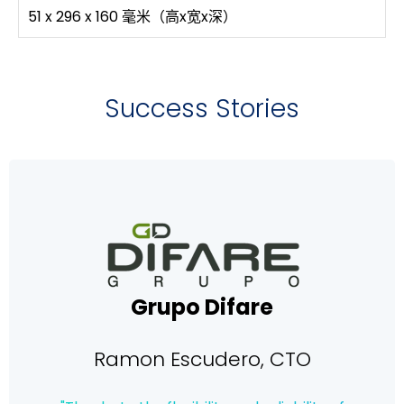
51 x 296 x 160 毫米（高x宽x深）
Success Stories
Grupo Difare
Ramon Escudero, CTO