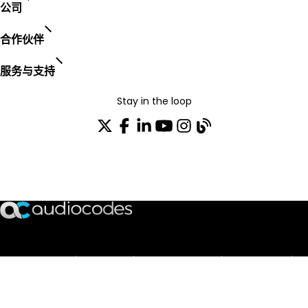
公司
合作伙伴
服务与支持
Stay in the loop
加入我们的分发列表
TRUST CENTER
OPEN SOURCE
PRODUCT WARRANTY
EULA AGREEMENT
PRIVACY POLICY
TERMS OF USE
CODE OF ETHICS
© 2003-2026 AudioCodes Limited. All rights reserved. Trademarks
and SEC Notice of AudioCodes Limited.