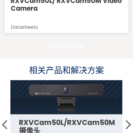
RXVCam50L/ RXVCam50M Video
Camera
Datasheets
Explore More
相关产品和解决方案
RXVCam50L/RXVCam50M
摄像头