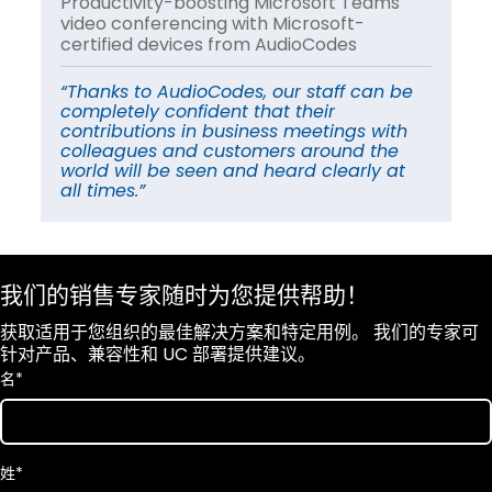
Productivity-boosting Microsoft Teams
Pr
video conferencing with Microsoft-
vi
certified devices from AudioCodes
ce
e
“Thanks to AudioCodes, our staff can be
“T
completely confident that their
co
contributions in business meetings with
co
colleagues and customers around the
co
world will be seen and heard clearly at
wo
all times.”
al
我们的销售专家随时为您提供帮助！
获取适用于您组织的最佳解决方案和特定用例。 我们的专家可
针对产品、兼容性和 UC 部署提供建议。
名
*
姓
*