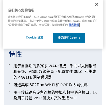
强大的路由，IMIX 流量高达 1 Gbps 线速转发
我们关心您的隐私
分支机构到云或分支机构到数据中心连接的安全通
道
欢迎访问我们的网站！AudioCodes及我们的合作伙伴使用Cookie为您提供
最佳的浏览体验。 点击“接受”，即表示您同意使用所有Cookie。您也可以前往
一体机产品，非常适合任何全 IP 迁移场景
“设置”管理您的偏好选项。 更多详情，请参阅我们的
隐私政策
广域网故障时，数据和电话服务的自存活和恢复能
力
Cookie 设置
接受所有 Cookie
特性
用于自存活的多冗余 WAN 连接：千兆以太网铜缆
和光纤、VDSL 超级矢量（配置文件 35b）和集成
的 4G/LTE 调制解调器
可选集成 802.11ac Wi-Fi 和 POE 以太网供电
用于传统语音设备连接的模拟和数字语音接口，以
及用于托管 VoIP 解决方案的集成 SBC