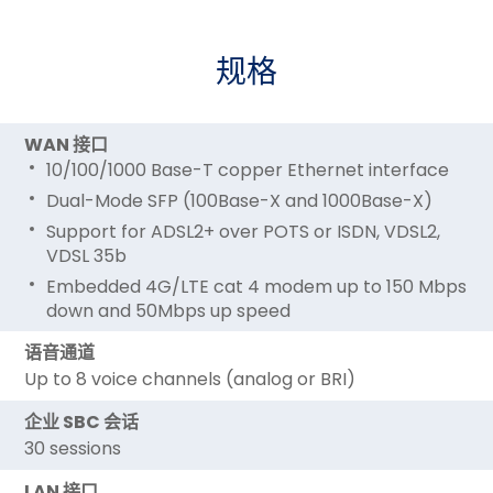
规格
WAN 接口
10/100/1000 Base-T copper Ethernet interface
Dual-Mode SFP (100Base-X and 1000Base-X)
Support for ADSL2+ over POTS or ISDN, VDSL2,
VDSL 35b
Embedded 4G/LTE cat 4 modem up to 150 Mbps
down and 50Mbps up speed
语音通道
Up to 8 voice channels (analog or BRI)
企业 SBC 会话
30 sessions
LAN 接口