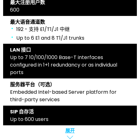
最大注册用户数
600
最大语音通道数
192 - 支持 E1/T1/J1 中继
Up to 6 E1 and 8 T1/J1 trunks
LAN 接口
Up to 7 10/100/1000 Base-T interfaces
configured in 1+1 redundancy or as individual
ports
服务器平台（可选）
Embedded Intel-based Server platform for
third-party services
SIP 自存活
Up to 600 users
展开