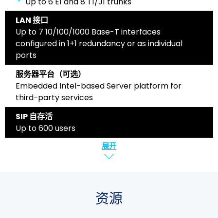
Up to 6 E1 and 8 T1/J1 trunks
LAN 接口
Up to 7 10/100/1000 Base-T interfaces
configured in 1+1 redundancy or as individual
ports
服务器平台（可选）
Embedded Intel-based Server platform for
third-party services
SIP 自存活
Up to 600 users
展开
资源