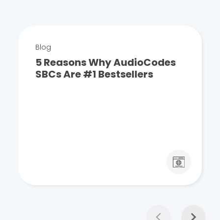
Blog
5 Reasons Why AudioCodes
SBCs Are #1 Bestsellers