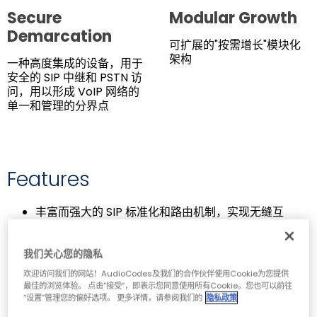
Secure
Modular Growth
Demarcation
可扩展的"按需增长"模块化
架构
一种高度集成的设备，用于
安全的 SIP 中继和 PSTN 访
问，用以形成 VoIP 网络的
单一和管理的分界点
Features
丰富而强大的 SIP 标准化和路由机制，实现无缝互
操作性
支持数字 TDM 接口
我们关心您的隐私
混合 SBC 支持无缝迁移和 PSTN 回退
欢迎访问我们的网站！AudioCodes及我们的合作伙伴使用Cookie为您提供
IPV6 和 IPV4 支持
最佳的浏览体验。 点击“接受”，即表示您同意使用所有Cookie。您也可以前往
提升了防御 DoS 攻击的边界
“设置”管理您的偏好选项。 更多详情，请参阅我们的
隐私政策
先进的监控工具可帮助分析和优化 VoIP 服务的体