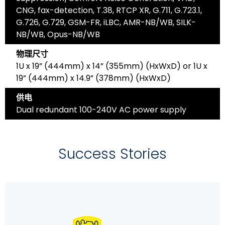
CNG, fax-detection, T.38, RTCP XR, G.711, G.723.1,
G.726, G.729, GSM-FR, iLBC, AMR-NB/WB, SILK-
NB/WB, Opus-NB/WB
物理尺寸
1U x 19” (444mm) x 14” (355mm) (HxWxD) or 1U x
19” (444mm) x 14.9” (378mm) (HxWxD)
供电
Dual redundant 100-240V AC power supply
Success Stories