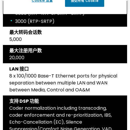
Cookie 设置
接受所有 Cookie
最大 SBC 会话数
5000 (RTP-RTP or SRTP-SRTP)
3000 (RTP-SRTP)
最大转码会话数
5,000
最大注册用户数
20,000
LAN 接口
8 x 100/1000 Base-T Ethernet ports for physical
separation between multiple LAN and WAN
between Media, Control and OA&M
支持 DSP 功能
Coder normalization including transcoding,
coder enforcement and re-prioritization, IBS,
Echo-Cancellation (EC), Silence
Suppression/Comfort Noise Generation, VAD,