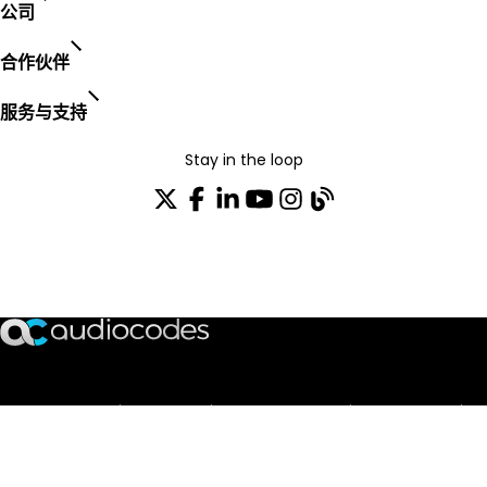
公司
合作伙伴
服务与支持
Stay in the loop
加入我们的分发列表
TRUST CENTER
OPEN SOURCE
PRODUCT WARRANTY
EULA AGREEMENT
PRIVACY POLICY
TERMS OF USE
CODE OF ETHICS
© 2003-2026 AudioCodes Limited. All rights reserved. Trademarks
and SEC Notice of AudioCodes Limited.