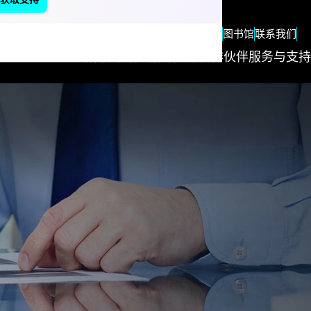
zh
Blog
图书馆
联系我们
解决方案
产品与应用
合作伙伴
服务与支持
Succes
Stories
"We
measure o
success
based on
the succes
of our
customers
Nothing