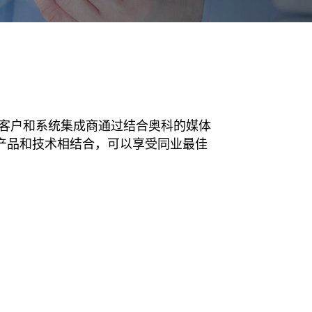
else."
Shabtai
Adlersber
CEO
Read More
客户和系统集成商通过结合奥科的媒体
产品和技术相结合，可以享受同业最佳