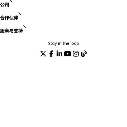
公司
合作伙伴
服务与支持
Stay in the loop
加入我们的分发列表
TRUST CENTER
OPEN SOURCE
PRODUCT WARRANTY
EULA AGREEMENT
PRIVACY POLICY
TERMS OF USE
CODE OF ETHICS
© 2003-2026 AudioCodes Limited. All rights reserved. Trademarks