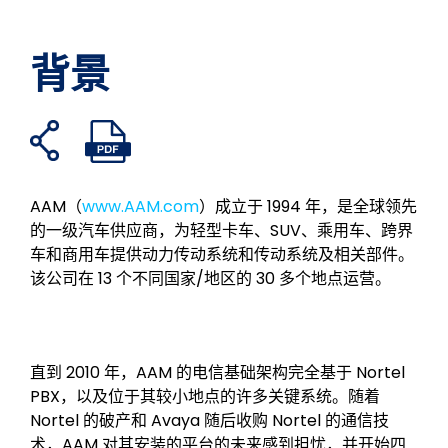
背景
打
打
在
分
在
通
开
开
假
享
领
过
共
PDF
书
到
英
电
享
文
AAM（
www.AAM.com
）成立于 1994 年，是全球领先
上
Twitter
上
子
链
件
的一级汽车供应商，为轻型卡车、SUV、乘用车、跨界
分
分
邮
接
车和商用车提供动力传动系统和传动系统及相关部件。
享
享
件
该公司在 13 个不同国家/地区的 30 多个地点运营。
分
享
直到 2010 年，AAM 的电信基础架构完全基于 Nortel
PBX，以及位于其较小地点的许多关键系统。随着
Nortel 的破产和 Avaya 随后收购 Nortel 的通信技
术，AAM 对其安装的平台的未来感到担忧，并开始四