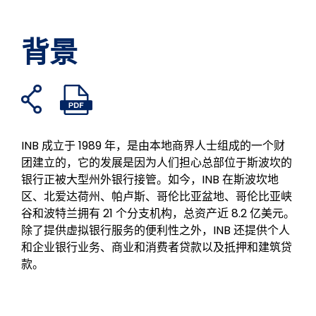
背景
打
打
在
分
在
通
开
开
假
享
领
过
共
PDF
书
到
英
电
享
文
INB 成立于 1989 年，是由本地商界人士组成的一个财
上
Twitter
上
子
链
件
团建立的，它的发展是因为人们担心总部位于斯波坎的
分
分
邮
接
银行正被大型州外银行接管。如今，INB 在斯波坎地
享
享
件
区、北爱达荷州、帕卢斯、哥伦比亚盆地、哥伦比亚峡
分
谷和波特兰拥有 21 个分支机构，总资产近 8.2 亿美元。
享
除了提供虚拟银行服务的便利性之外，INB 还提供个人
和企业银行业务、商业和消费者贷款以及抵押和建筑贷
款。