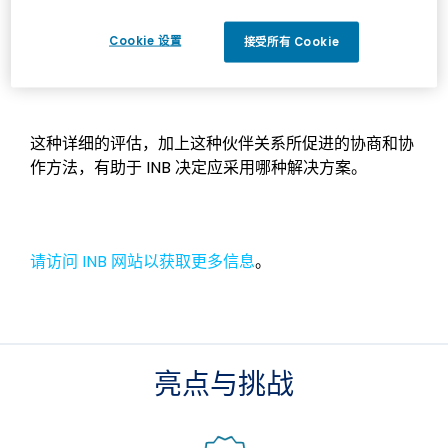
子银行服务是否需要保持私有。它还确定了哪些服务和
业务负载可以成功迁移到 Microsoft Azure，哪些应该
Cookie 设置
接受所有 Cookie
保留在银行的主数据中心和辅助数据中心的管理域内。
这种详细的评估，加上这种伙伴关系所促进的协商和协
作方法，有助于 INB 决定应采用哪种解决方案。
请访问 INB 网站以获取更多信息
。
亮点与挑战