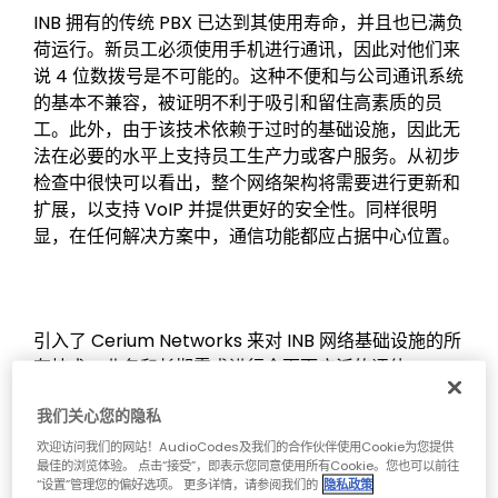
INB 拥有的传统 PBX 已达到其使用寿命，并且也已满负
荷运行。新员工必须使用手机进行通讯，因此对他们来
说 4 位数拨号是不可能的。这种不便和与公司通讯系统
的基本不兼容，被证明不利于吸引和留住高素质的员
工。此外，由于该技术依赖于过时的基础设施，因此无
法在必要的水平上支持员工生产力或客户服务。从初步
检查中很快可以看出，整个网络架构将需要进行更新和
扩展，以支持 VoIP 并提供更好的安全性。同样很明
显，在任何解决方案中，通信功能都应占据中心位置。
引入了 Cerium Networks 来对 INB 网络基础设施的所
有技术、业务和长期需求进行全面而广泛的评估。
Cerium 与 INB 紧密合作，确定了银行的业务负载、计
我们关心您的隐私
算和存储需求、LAN/WAN 要求、故障转移、容错和业
务连续性目标。评估主要集中在 INB 的电话和电子邮件
欢迎访问我们的网站！AudioCodes及我们的合作伙伴使用Cookie为您提供
最佳的浏览体验。 点击“接受”，即表示您同意使用所有Cookie。您也可以前往
应用程序是否可以安全地托管在云端，以及 ATM 和电
“设置”管理您的偏好选项。 更多详情，请参阅我们的
隐私政策