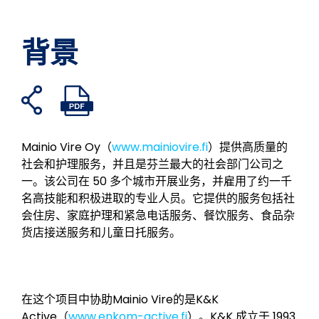
背景
打
打
在
分
在
通
开
开
假
享
领
过
共
PDF
书
到
英
电
享
文
Mainio Vire Oy（
www.mainiovire.fi
）提供高质量的
上
Twitter
上
子
链
件
社会和护理服务，并且是芬兰最大的社会部门公司之
分
分
邮
接
一。该公司在 50 多个城市开展业务，并雇用了约一千
享
享
件
名高技能和积极进取的专业人员。它提供的服务包括社
分
会住房、家庭护理和紧急电话服务、餐饮服务、食品杂
享
货店接送服务和儿童日托服务。
在这个项目中协助Mainio Vire的是K&K
Active（
www.enkom-active.fi
）。K&K 成立于 1993