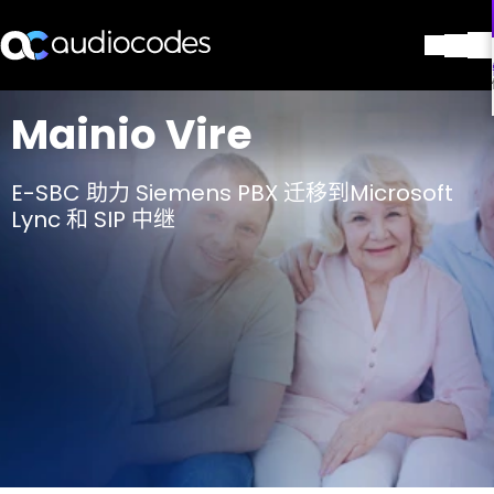
解决方案
Mainio Vire
产品与应用
合作伙伴
E-SBC 助力 Siemens PBX 迁移到Microsoft
服务与支持
Lync 和 SIP 中继
公司
Blog
图书馆
联系我们
Stay in the loop
加入我们的分发列表