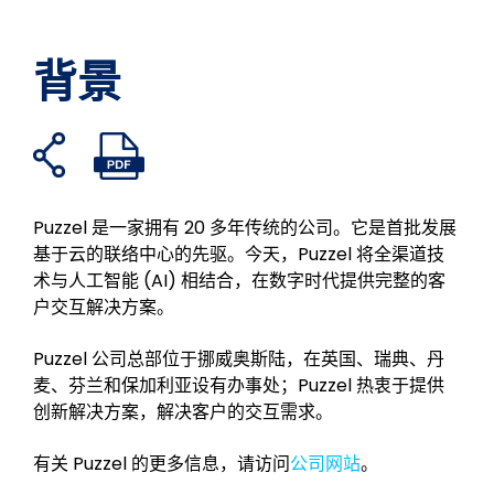
背景
打
打
在
分
在
通
开
开
假
享
领
过
共
PDF
书
到
英
电
享
文
Puzzel 是一家拥有 20 多年传统的公司。它是首批发展
上
Twitter
上
子
链
件
基于云的联络中心的先驱。今天，Puzzel 将全渠道技
分
分
邮
接
术与人工智能 (AI) 相结合，在数字时代提供完整的客
享
享
件
户交互解决方案。
分
享
Puzzel 公司总部位于挪威奥斯陆，在英国、瑞典、丹
麦、芬兰和保加利亚设有办事处；Puzzel 热衷于提供
创新解决方案，解决客户的交互需求。
有关 Puzzel 的更多信息，请访问
公司网站
。